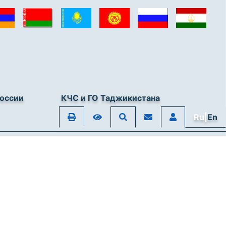
оссии
КЧС и ГО Таджикистана
Ru|
En