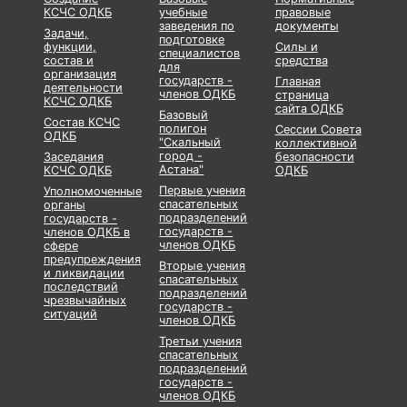
КСЧС ОДКБ
учебные
правовые
заведения по
документы
Задачи,
подготовке
функции,
Силы и
специалистов
состав и
средства
для
организация
государств -
Главная
деятельности
членов ОДКБ
страница
КСЧС ОДКБ
сайта ОДКБ
Базовый
Состав КСЧС
полигон
Сессии Совета
ОДКБ
"Скальный
коллективной
город -
Заседания
безопасности
Астана"
КСЧС ОДКБ
ОДКБ
Первые учения
Уполномоченные
спасательных
органы
подразделений
государств -
государств -
членов ОДКБ в
членов ОДКБ
сфере
предупреждения
Вторые учения
и ликвидации
спасательных
последствий
подразделений
чрезвычайных
государств -
ситуаций
членов ОДКБ
Третьи учения
спасательных
подразделений
государств -
членов ОДКБ