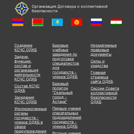
Организация Договора о коллективной
безопасности
Создание
Базовые
Нормативные
КСЧС ОДКБ
учебные
правовые
заведения по
документы
Задачи,
подготовке
функции,
Силы и
специалистов
состав и
средства
для
организация
государств -
Главная
деятельности
членов ОДКБ
страница
КСЧС ОДКБ
сайта ОДКБ
Базовый
Состав КСЧС
полигон
Сессии Совета
ОДКБ
"Скальный
коллективной
город -
Заседания
безопасности
Астана"
КСЧС ОДКБ
ОДКБ
Первые учения
Уполномоченные
спасательных
органы
подразделений
государств -
государств -
членов ОДКБ в
членов ОДКБ
сфере
предупреждения
Вторые учения