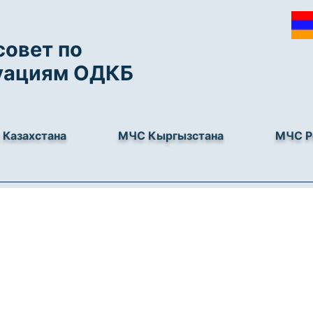
овет по
уациям ОДКБ
Казахстана
МЧС Кыргызстана
МЧС Р