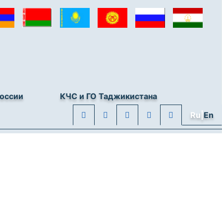
оссии
КЧС и ГО Таджикистана
Ru|
En