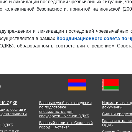
ния и ликвидации последствий чрезвычайных ситуаций, чт
о коллективной безопасности, принятой на июньской (200
едупреждения и ликвидации последствий чрезвычайных с
осуществляется в рамках
Координационного совета по 
ДКБ), образованном в соответствии с решением Совета
и
СЧС ОДКБ
Базовые учебные заведения
Нормативные п
по подготовке
документы
кции, состав и
специалистов для
 деятельности
Силы и средств
государств - членов ОДКБ
Главная страни
Базовый полигон "Скальный
С ОДКБ
ОДКБ
город - Астана"
КСЧС ОДКБ
Сессии Совета