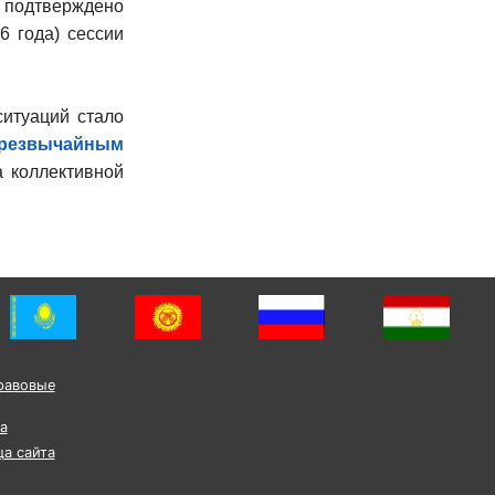
о подтверждено
6 года) сессии
итуаций стало
чрезвычайным
 коллективной
равовые
а
ца сайта