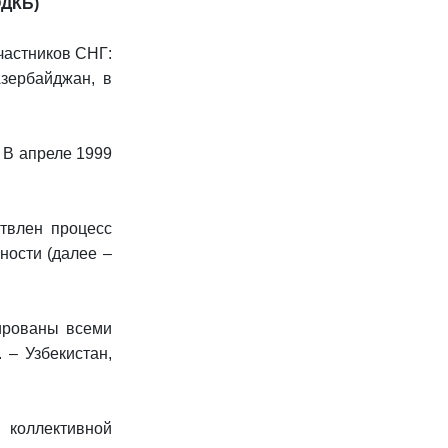
ОДКБ)
участников СНГ:
Азербайджан, в
. В апреле 1999
ствлен процесс
ности (далее –
ированы всеми
 – Узбекистан,
 коллективной