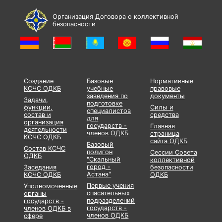
Организация Договора о коллективной
безопасности
Создание
Базовые
Нормативные
КСЧС ОДКБ
учебные
правовые
заведения по
документы
Задачи,
подготовке
функции,
Силы и
специалистов
состав и
средства
для
организация
государств -
Главная
деятельности
членов ОДКБ
страница
КСЧС ОДКБ
сайта ОДКБ
Базовый
Состав КСЧС
полигон
Сессии Совета
ОДКБ
"Скальный
коллективной
город -
Заседания
безопасности
Астана"
КСЧС ОДКБ
ОДКБ
Первые учения
Уполномоченные
спасательных
органы
подразделений
государств -
государств -
членов ОДКБ в
членов ОДКБ
сфере